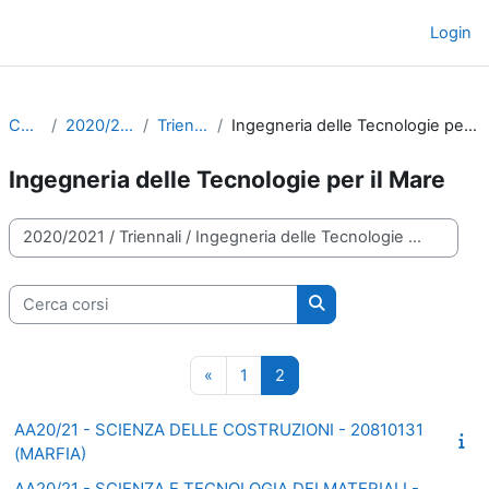
Vai al contenuto principale
Login
Pannello laterale
Corsi
2020/2021
Triennali
Ingegneria delle Tecnologie per il Mare
Ingegneria delle Tecnologie per il Mare
Categorie di corso
Cerca corsi
Cerca corsi
Pagina precedente
Pagina 1
Pagina 2
«
1
2
AA20/21 - SCIENZA DELLE COSTRUZIONI - 20810131
(MARFIA)
AA20/21 - SCIENZA E TECNOLOGIA DEI MATERIALI -