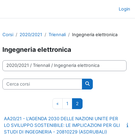
Vai al contenuto principale
Login
Pannello laterale
Corsi
2020/2021
Triennali
Ingegneria elettronica
Ingegneria elettronica
Categorie di corso
Cerca corsi
Cerca corsi
Pagina precedente
Pagina 1
Pagina 2
«
1
2
AA20/21 - L'AGENDA 2030 DELLE NAZIONI UNITE PER
LO SVILUPPO SOSTENIBILE: LE IMPLICAZIONI PER GLI
STUDI DI INGEGNERIA - 20810229 (ASDRUBALI)