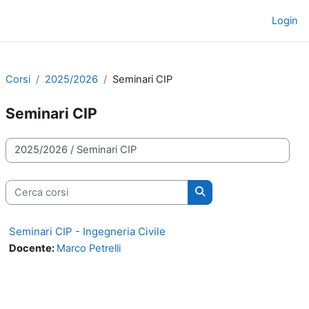
Vai al contenuto principale
Login
Pannello laterale
Corsi
2025/2026
Seminari CIP
Seminari CIP
Categorie di corso
Cerca corsi
Cerca corsi
Seminari CIP - Ingegneria Civile
Docente:
Marco Petrelli