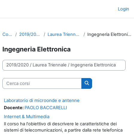
Vai al contenuto principale
Login
Pannello laterale
Corsi
2019/2020
Laurea Triennale
Ingegneria Elettronica
Ingegneria Elettronica
Categorie di corso
Cerca corsi
Cerca corsi
Laboratorio di microonde e antenne
Docente:
PAOLO BACCARELLI
Internet & Multimedia
Il corso ha l'obiettivo di descrivere le caratteristiche dei
sistemi di telecomunicazioni, a partire dalla rete telefonica