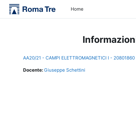
Vai al contenuto principale
Home
Informazion
AA20/21 - CAMPI ELETTROMAGNETICI I - 20801860
Docente:
Giuseppe Schettini