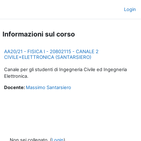
Vai al contenuto principale
Login
Pannello laterale
Informazioni sul corso
AA20/21 - FISICA I - 20802115 - CANALE 2
CIVILE+ELETTRONICA (SANTARSIERO)
Canale per gli studenti di Ingegneria Civile ed Ingegneria
Elettronica.
Docente:
Massimo Santarsiero
Non sei collegato. (
Login
)